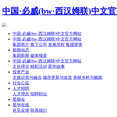
中国·必威(bw·西汉姆联)中文
中国·必威(bw·西汉姆联)中文官方网站
中国·必威(bw·西汉姆联)中文官方网站
集团简介
旗下公司
发展历程
集团荣誉
新闻动态
集团新闻
媒体报道
中国·必威(bw·西汉姆联)中文官方网站
文化理念
精彩活动
星华故事
投资产业
文旅运营与融合
城市更新与改造
美丽乡村与赋能
社会公益
人才招聘
人才理念
招聘职位
星籍会
星华在线
意见反馈
联系我们